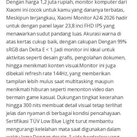
Dengan harga 1,2 juta rupiah, monitor komputer dari
Xiaomi ini cocok untuk kamu yang dananya terbatas,
Meskipun terjangkau, Xiaomi Monitor A24i 2026 hadir
untuk dengan panel layar 23,8 inci FHD IPS yang
menawarkan sudut pandang luas. Akurasi warna di
atas kertas cukup baik, dengan cakupan Dengan 99%
sRGB dan Delta E < 1. Jadi monitor ini ideal untuk
aktivitas seperti desain grafis, pengolahan dokumen,
hingga menikmati konten visual.Monitor ini juga
dibekali refresh rate 144Hz, yang memberikan
tampilan lebih mulus saat multitasking maupun
menikmati hiburan seperti menonton video dan
bermain game kasual. Dukungan tingkat kecerahan
hingga 300 nits membuat detail visual tetap terlihat
jelas dan nyaman di berbagai kondisi pencahayaan.
Sertifikasi TÜV Low Blue Light turut membantu
mengurangi kelelahan mata saat digunakan dalam
waktu lama.Dengan desain
3-side borderless
yang