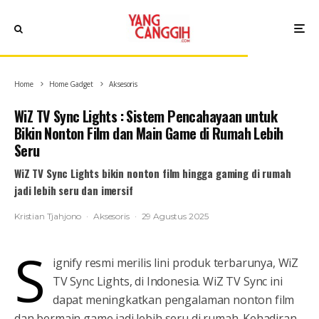
Home
Home Gadget
Aksesoris
WiZ TV Sync Lights : Sistem Pencahayaan untuk
Bikin Nonton Film dan Main Game di Rumah Lebih
Seru
WiZ TV Sync Lights bikin nonton film hingga gaming di rumah
jadi lebih seru dan imersif
Kristian Tjahjono
·
Aksesoris
·
29 Agustus 2025
S
ignify resmi merilis lini produk terbarunya, WiZ
TV Sync Lights, di Indonesia. WiZ TV Sync ini
dapat meningkatkan pengalaman nonton film
dan bermain game jadi lebih seru di rumah. Kehadiran