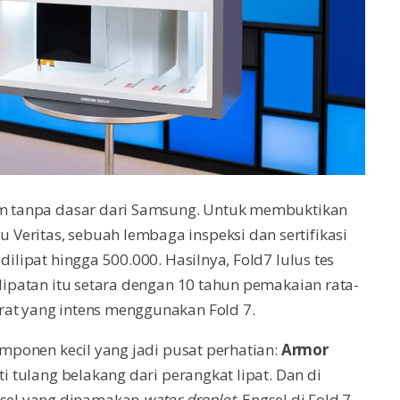
aim tanpa dasar dari Samsung. Untuk membuktikan
Veritas, sebuah lembaga inspeksi dan sertifikasi
dilipat hingga 500.000. Hasilnya, Fold7 lulus tes
 lipatan itu setara dengan 10 tahun pemakaian rata-
rat yang intens menggunakan Fold 7.
komponen kecil yang jadi pusat perhatian:
Armor
rti tulang belakang dari perangkat lipat. Dan di
sel yang dinamakan
water droplet
. Engsel di Fold 7