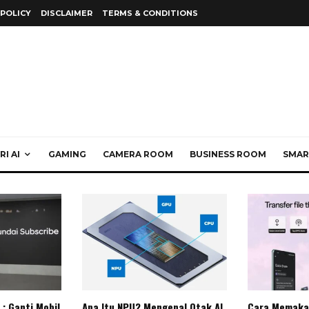
 POLICY
DISCLAIMER
TERMS & CONDITIONS
I AI
GAMING
CAMERA ROOM
BUSINESS ROOM
SMAR
: Ganti Mobil
Apa Itu NPU? Mengenal Otak AI
Cara Memaka