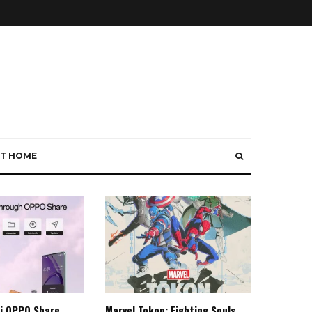
T HOME
i OPPO Share
Marvel Tokon: Fighting Souls,