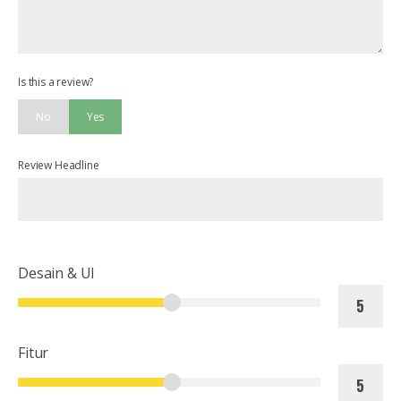
Is this a review?
No
Yes
Review Headline
Desain & UI
Fitur