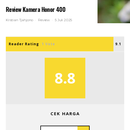
Review Kamera Honor 400
Kristian Tjahjono
·
Review
·
5 Juli 2025
Reader Rating
1 Vote
9.1
8.8
CEK HARGA