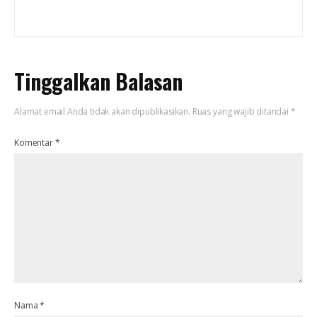
Tinggalkan Balasan
Alamat email Anda tidak akan dipublikasikan.
Ruas yang wajib ditandai
*
Komentar
*
Nama
*