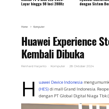
Layar hingga 98 Inci 288Hz
dengan Sistem Be
Home
Komputer
Huawei Experience St
Kembali Dibuka
Renhard Harjanto
·
Komputer
·
28 Oktober 2024
H
uawei Device Indonesia
mengumumka
(HES)
di mall Grand Indonesia. Reop
dengan PT Global Digital Niaga Tbk (B