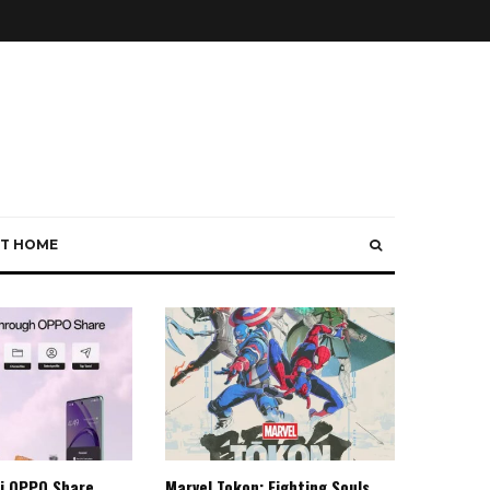
T HOME
i OPPO Share
Marvel Tokon: Fighting Souls,