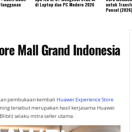
rlangganan
di Laptop dan PC Modern 2026
untuk Transfe
Ponsel (2026
ore Mall Grand Indonesia
n pembukaan kembali
Huawei Experience Store
ening tersebut merupakan hasil kerjasama Huawei
libli) selaku mitra seller utama.