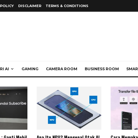
 POLICY
DISCLAIMER
TERMS & CONDITIONS
I AI
GAMING
CAMERA ROOM
BUSINESS ROOM
SMAR
: Ganti Mobil
Apa Itu NPU? Mengenal Otak AI
Cara Memaka