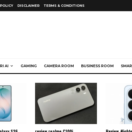
 POLICY
DISCLAIMER
TERMS & CONDITIONS
I AI
GAMING
CAMERA ROOM
BUSINESS ROOM
SMAR
alaxy S26
review realme C100i
Review
Night