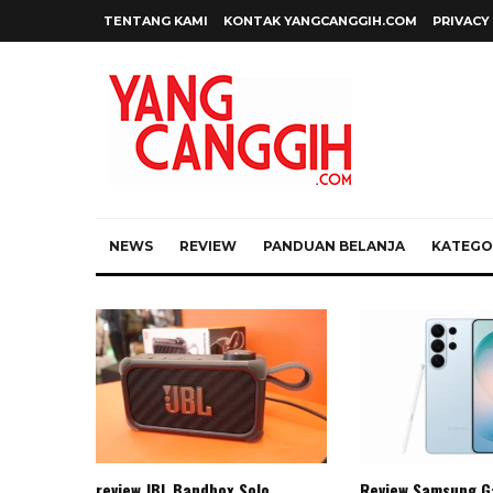
TENTANG KAMI
KONTAK YANGCANGGIH.COM
PRIVACY
NEWS
REVIEW
PANDUAN BELANJA
KATEGOR
review JBL Bandbox Solo
Review Samsung G