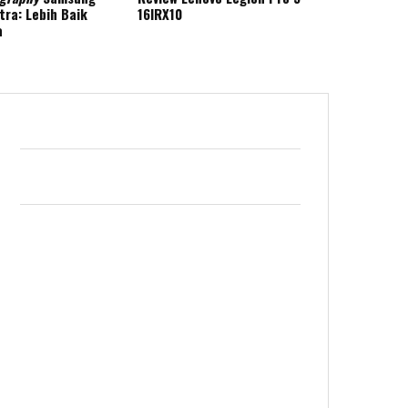
tra: Lebih Baik
16IRX10
a