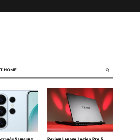
T HOME
ography
Samsung
Review Lenovo Legion Pro 5