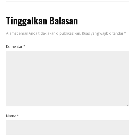
Tinggalkan Balasan
Alamat email Anda tidak akan dipublikasikan.
Ruas yang wajib ditandai
*
Komentar
*
Nama
*