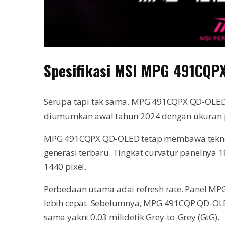
Spesifikasi MSI MPG 491CQP
Serupa tapi tak sama. MPG 491CQPX QD-OLED
diumumkan awal tahun 2024 dengan ukuran pa
MPG 491CQPX QD-OLED tetap membawa tekno
generasi terbaru. Tingkat curvatur panelnya 
1440 pixel.
Perbedaan utama adai refresh rate. Panel MP
lebih cepat. Sebelumnya, MPG 491CQP QD-OLE
sama yakni 0.03 milidetik Grey-to-Grey (GtG).