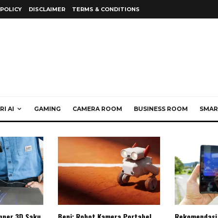
 POLICY
DISCLAIMER
TERMS & CONDITIONS
I AI
GAMING
CAMERA ROOM
BUSINESS ROOM
SMAR
anner 3D Saku
Beni: Robot Kamera Portabel
Rekomendasi