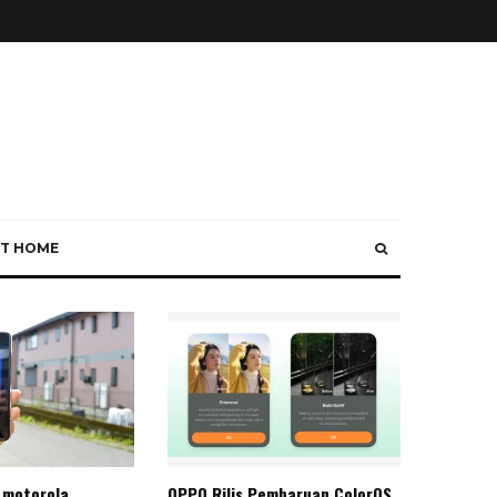
T HOME
 motorola
OPPO Rilis Pembaruan ColorOS