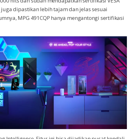
00 nits dan sudah mendapatkan sertifikasi VESA
 juga dipastikan lebih tajam dan jelas sesuai
elumnya, MPG 491CQP hanya mengantongi sertifikasi
Intelligence. Fitur ini bisa dijadikan pusat kendali