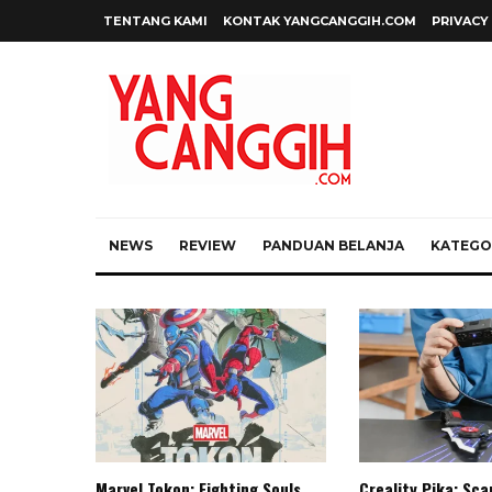
TENTANG KAMI
KONTAK YANGCANGGIH.COM
PRIVACY
NEWS
REVIEW
PANDUAN BELANJA
KATEGOR
Marvel Tokon: Fighting Souls,
Creality Pika: Sc