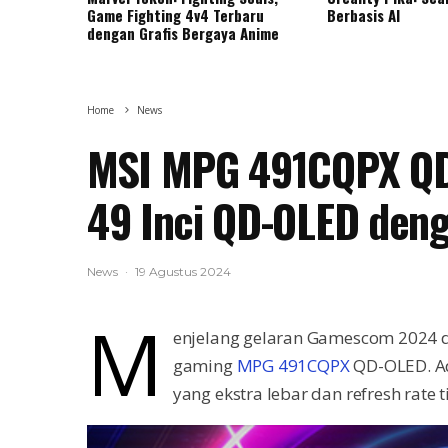
Game Fighting 4v4 Terbaru
Berbasis AI
dengan Grafis Bergaya Anime
Home
News
MSI MPG 491CQPX QD
49 Inci QD-OLED deng
News
·
19 Agustus 2024
M
enjelang gelaran Gamescom 2024 d
gaming
MPG 491CQPX
QD-OLED. Ad
yang ekstra lebar dan refresh rate t