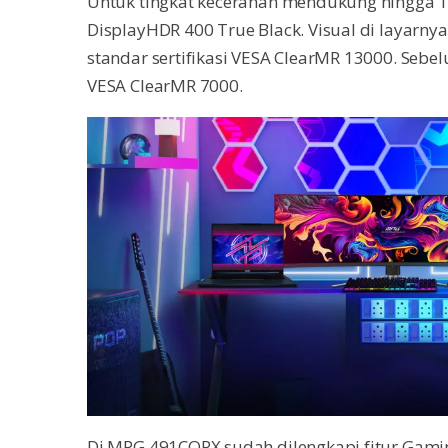
Untuk tingkat kecerahan mendukung hingga 10
DisplayHDR 400 True Black. Visual di layarnya
standar sertifikasi VESA ClearMR 13000. Seb
VESA ClearMR 7000.
Di MPG 491CQPX sudah dilengkapi fitur Gaming 