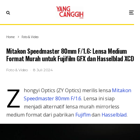
Home
Foto & Video
Mitakon Speedmaster 80mm F/1.6: Lensa Medium
Format Murah untuk Fujifilm GFX dan Hasselblad XCD
Foto & Video
·
8 Juli 2024
Z
hongyi Optics (ZY Optics) merilis lensa
Mitakon
Speedmaster 80mm F/1.6
. Lensa ini siap
menjadi alternatif lensa murah mirrorless
medium format dari pabrikan
Fujiflm
dan
Hasselblad
.