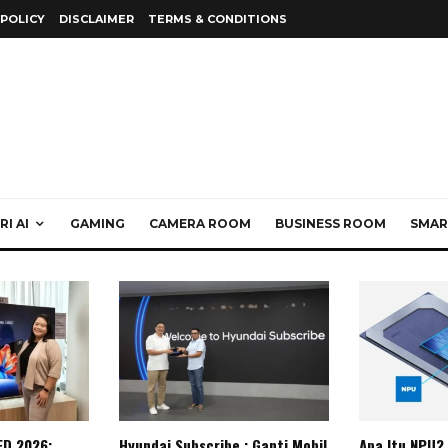
 POLICY
DISCLAIMER
TERMS & CONDITIONS
I AI
GAMING
CAMERA ROOM
BUSINESS ROOM
SMAR
ED 2026:
Hyundai Subscribe : Ganti Mobil
Apa Itu NPU?