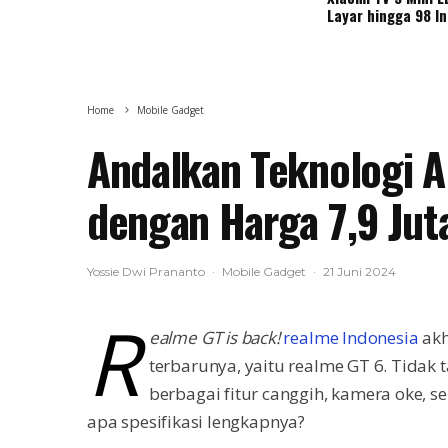
Layar hingga 98 I
Home
Mobile Gadget
Andalkan Teknologi AI
dengan Harga 7,9 Jut
Yossie Dwi Prananto
·
Mobile Gadget
·
21 Juni 2024
r
ealme GT is back!
realme Indonesia
akh
terbarunya, yaitu realme GT 6. Tida
berbagai fitur canggih, kamera oke, s
apa spesifikasi lengkapnya?