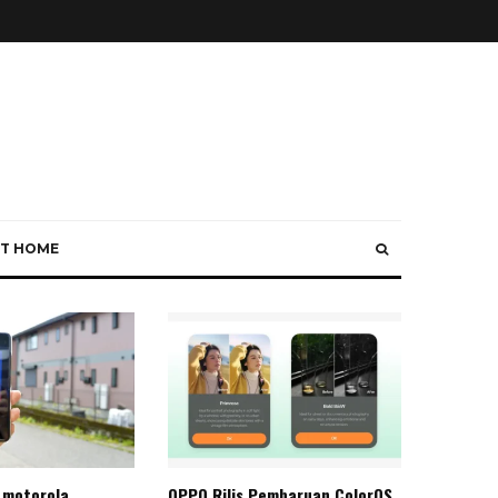
T HOME
 motorola
OPPO Rilis Pembaruan ColorOS