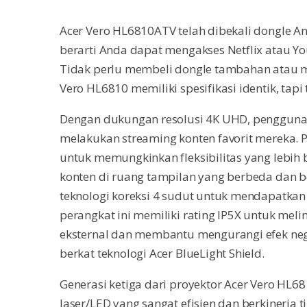
Acer Vero HL6810ATV telah dibekali dongle Andr
berarti Anda dapat mengakses Netflix atau Yo
Tidak perlu membeli dongle tambahan atau
Vero HL6810 memiliki spesifikasi identik, tap
Dengan dukungan resolusi 4K UHD, pengguna d
melakukan streaming konten favorit mereka.
untuk memungkinkan fleksibilitas yang lebi
konten di ruang tampilan yang berbeda dan b
teknologi koreksi 4 sudut untuk mendapatkan 
perangkat ini memiliki rating IP5X untuk meli
eksternal dan membantu mengurangi efek neg
berkat teknologi Acer BlueLight Shield.
Generasi ketiga dari proyektor Acer Vero HL68
laser/LED yang sangat efisien dan berkinerja 