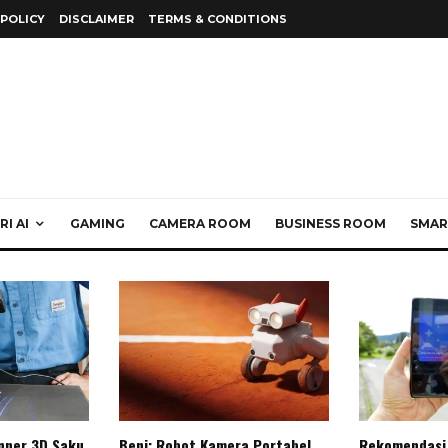
 POLICY
DISCLAIMER
TERMS & CONDITIONS
I AI
GAMING
CAMERA ROOM
BUSINESS ROOM
SMAR
anner 3D Saku
Beni: Robot Kamera Portabel
Rekomendasi