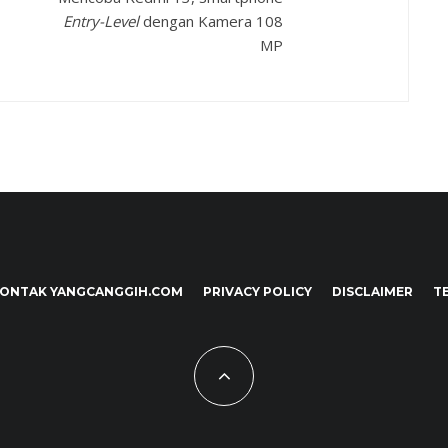
Entry-Level
dengan Kamera 108
MP
ONTAK YANGCANGGIH.COM
PRIVACY POLICY
DISCLAIMER
T