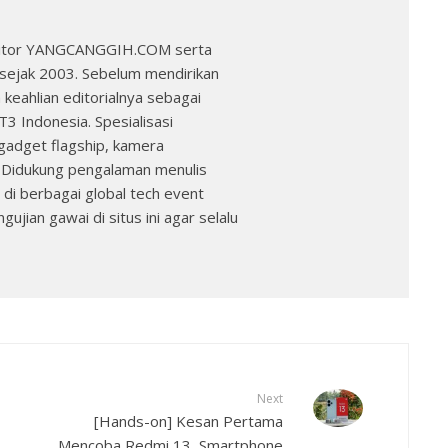
 Editor YANGCANGGIH.COM serta
k sejak 2003. Sebelum mendirikan
ahlian editorialnya sebagai
T3 Indonesia. Spesialisasi
gadget flagship, kamera
. Didukung pengalaman menulis
 di berbagai global tech event
ujian gawai di situs ini agar selalu
Next
[Hands-on] Kesan Pertama
Mencoba Redmi 13, Smartphone