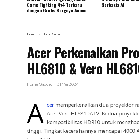
Game Fighting 4v4 Terbaru
Berbasis AI
dengan Grafis Bergaya Anime
Home
Home Gadget
Acer Perkenalkan Pro
HL6810 & Vero HL68
Home Gadget
·
31 Mei 2024
A
cer
memperkenalkan dua proyektor ra
Acer Vero HL6810ATV. Kedua proyektor
kompatibilitas HDR10 untuk menghad
tinggi. Tingkat kecerahannya mencapai 4000