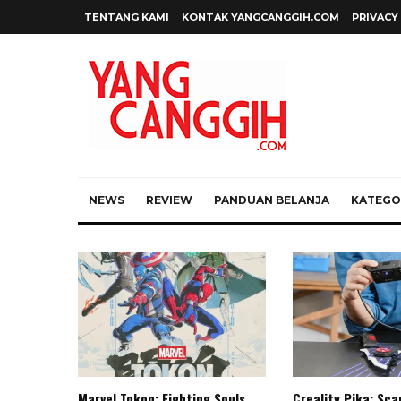
TENTANG KAMI
KONTAK YANGCANGGIH.COM
PRIVACY
NEWS
REVIEW
PANDUAN BELANJA
KATEGOR
Marvel Tokon: Fighting Souls,
Creality Pika: Sc