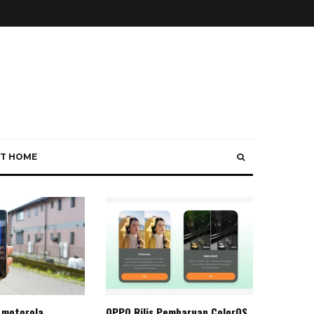
T HOME
 motorola
OPPO Rilis Pembaruan ColorOS