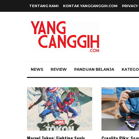
TENTANG KAMI
KONTAK YANGCANGGIH.COM
PRIVACY
NEWS
REVIEW
PANDUAN BELANJA
KATEGOR
Marvel Tokon: Fighting Souls,
Creality Pika: Sc