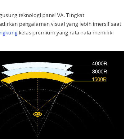
sung teknologi panel VA. Tingkat
irkan pengalaman visual yang lebih imersif saat
engkung
kelas premium yang rata-rata memiliki