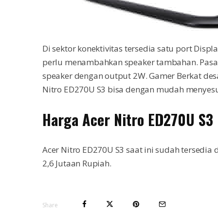
Di sektor konektivitas tersedia satu port Disp
perlu menambahkan speaker tambahan. Pasaln
speaker dengan output 2W. Gamer Berkat desa
Nitro ED270U S3 bisa dengan mudah menyes
Harga Acer Nitro ED270U S3
Acer Nitro ED270U S3 saat ini sudah tersedia
2,6 Jutaan Rupiah.
Share