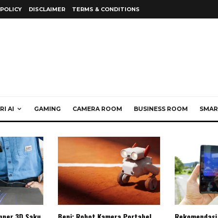
 POLICY
DISCLAIMER
TERMS & CONDITIONS
I AI
GAMING
CAMERA ROOM
BUSINESS ROOM
SMAR
anner 3D Saku
Beni: Robot Kamera Portabel
Rekomendasi