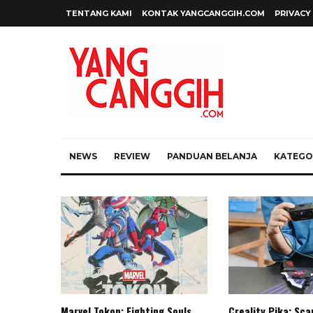
TENTANG KAMI
KONTAK YANGCANGGIH.COM
PRIVACY
NEWS
REVIEW
PANDUAN BELANJA
KATEGOR
Marvel Tokon: Fighting Souls,
Creality Pika: Sc