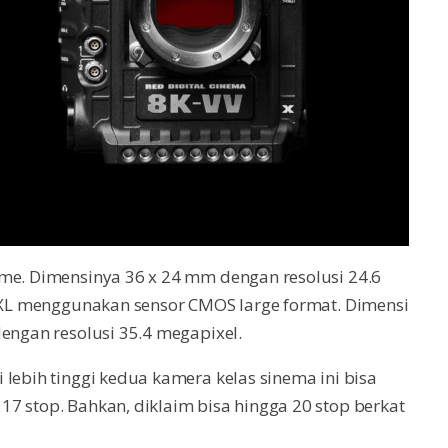
ame. Dimensinya 36 x 24 mm dengan resolusi 24.6
) XL menggunakan sensor CMOS large format. Dimensi
dengan resolusi 35.4 megapixel.
lebih tinggi kedua kamera kelas sinema ini bisa
7 stop. Bahkan, diklaim bisa hingga 20 stop berkat