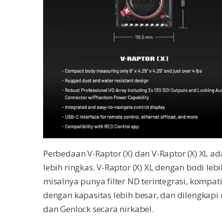
Perbedaan V-Raptor (X) dan V-Raptor (X) XL ada
lebih ringkas. V-Raptor (X) XL dengan bodi l
misalnya punya filter ND terintegrasi, kompa
dengan kapasitas lebih besar, dan dilengkapi
dan Genlock secara nirkabel.