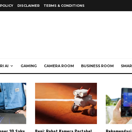
 POLICY
DISCLAIMER
TERMS & CONDITIONS
I AI
GAMING
CAMERA ROOM
BUSINESS ROOM
SMAR
anner 3D Saku
Beni: Robot Kamera Portabel
Rekomendasi