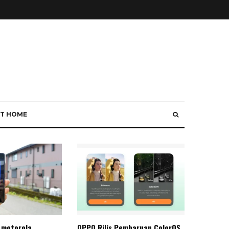
T HOME
 motorola
OPPO Rilis Pembaruan ColorOS