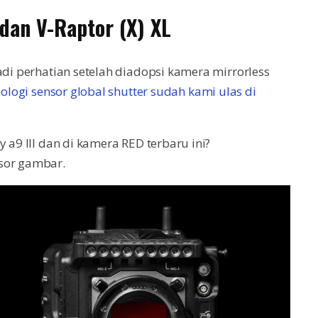
 dan V-Raptor (X) XL
adi perhatian setelah diadopsi kamera mirrorless
ologi sensor global shutter sudah kami ulas di
 a9 III dan di kamera RED terbaru ini?
sor gambar.