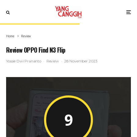
Home
Review
Review OPPO Find N3 Flip
Yossie Dwi Prananto
·
Review
·
28 November 2023
9