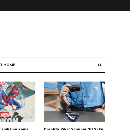
T HOME
 Fighting Souls,
Creality Pika: Scanner 3D Saku