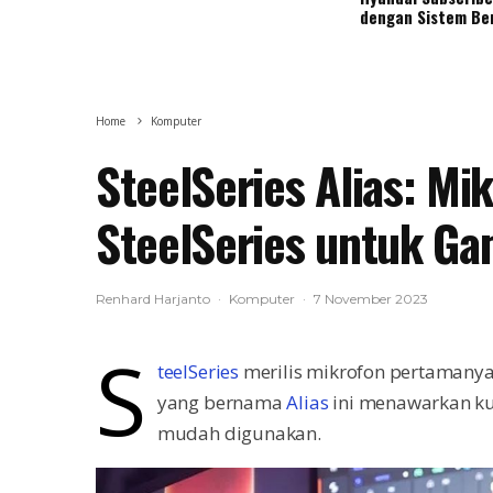
dengan Sistem Be
Home
Komputer
SteelSeries Alias: M
SteelSeries untuk Ga
Renhard Harjanto
·
Komputer
·
7 November 2023
S
teelSeries
merilis mikrofon pertamanya
yang bernama
Alias
ini menawarkan kua
mudah digunakan.