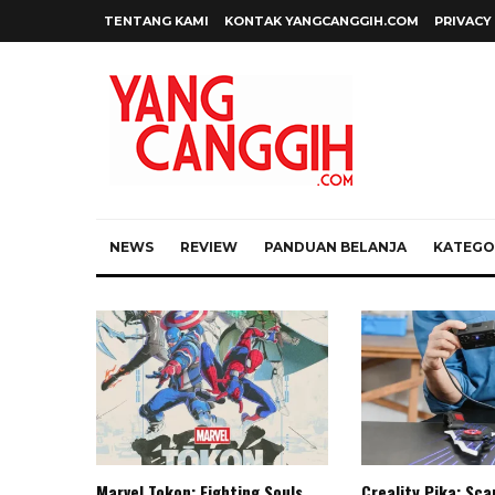
TENTANG KAMI
KONTAK YANGCANGGIH.COM
PRIVACY
NEWS
REVIEW
PANDUAN BELANJA
KATEGOR
Marvel Tokon: Fighting Souls,
Creality Pika: Sc