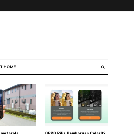
T HOME
 motorola
OPPO Rilis Pembaruan ColorOS