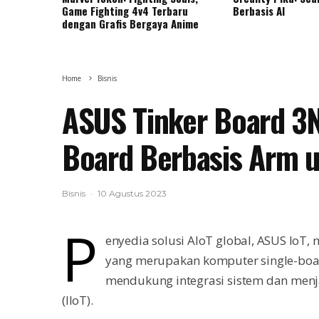
Game Fighting 4v4 Terbaru
Berbasis AI
dengan Grafis Bergaya Anime
Home
Bisnis
ASUS Tinker Board 3N
Board Berbasis Arm u
Bisnis
·
10 Agustus 2023
P
enyedia solusi AIoT global, ASUS Io
yang merupakan komputer single-boar
mendukung integrasi sistem dan menjad
(IIoT).