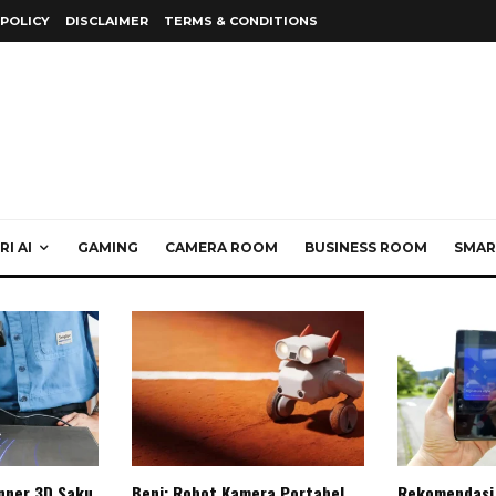
 POLICY
DISCLAIMER
TERMS & CONDITIONS
I AI
GAMING
CAMERA ROOM
BUSINESS ROOM
SMAR
anner 3D Saku
Beni: Robot Kamera Portabel
Rekomendasi