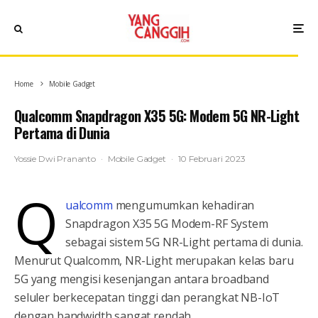
Home
Mobile Gadget
Qualcomm Snapdragon X35 5G: Modem 5G NR-Light
Pertama di Dunia
Yossie Dwi Prananto
·
Mobile Gadget
·
10 Februari 2023
Q
ualcomm
mengumumkan kehadiran
Snapdragon X35 5G Modem-RF System
sebagai sistem 5G NR-Light pertama di dunia.
Menurut Qualcomm, NR-Light merupakan kelas baru
5G yang mengisi kesenjangan antara broadband
seluler berkecepatan tinggi dan perangkat NB-IoT
dengan bandwidth sangat rendah.