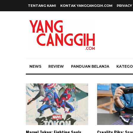
TENTANG KAMI
KONTAK YANGCANGGIH.COM
PRIVACY
NEWS
REVIEW
PANDUAN BELANJA
KATEGOR
Marvel Tokon: Fighting Souls,
Creality Pika: Sc