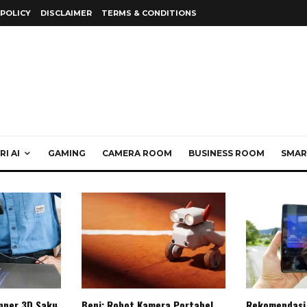
 POLICY
DISCLAIMER
TERMS & CONDITIONS
I AI
GAMING
CAMERA ROOM
BUSINESS ROOM
SMAR
anner 3D Saku
Beni: Robot Kamera Portabel
Rekomendasi