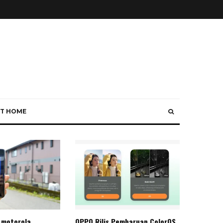
T HOME
 motorola
OPPO Rilis Pembaruan ColorOS