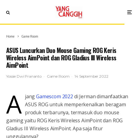
Home
Game Room
ASUS Luncurkan Duo Mouse Gaming ROG Keris
Wireless AimPoint dan ROG Gladius III Wireless
AimPoint
Yossie Dwi Prananto
·
Game Room
·
14 September 2022
A
jang
Gamescom 2022
di Jerman dimanfaatkan
ASUS ROG untuk memperkenalkan beragam
produk terbarunya, termasuk duo mouse
gaming yaitu ROG Keris Wireless AimPoint dan ROG
Gladius III Wireless AimPoint. Apa saja fitur
unggulannya?