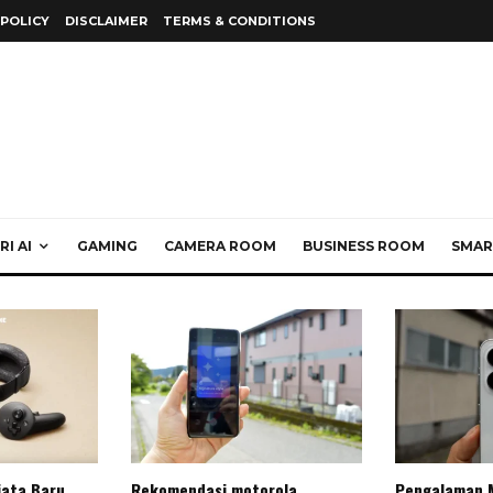
 POLICY
DISCLAIMER
TERMS & CONDITIONS
I AI
GAMING
CAMERA ROOM
BUSINESS ROOM
SMAR
jata Baru
Rekomendasi motorola
Pengalaman 