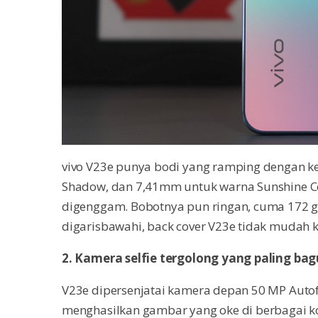
vivo V23e punya bodi yang ramping dengan 
Shadow, dan 7,41mm untuk warna Sunshine Co
digenggam. Bobotnya pun ringan, cuma 172 gr
digarisbawahi, back cover V23e tidak mudah ko
2. Kamera selfie tergolong yang paling bag
V23e dipersenjatai kamera depan 50 MP Autofo
menghasilkan gambar yang oke di berbagai ko