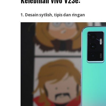
Kelebihan vivo V23e:
1. Desain sytlish, tipis dan ringan