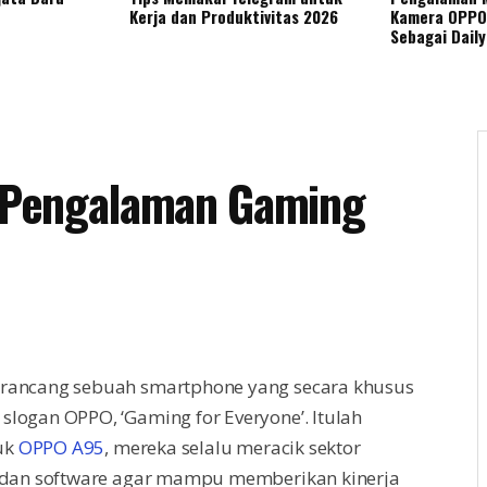
Kerja dan Produktivitas 2026
Kamera OPPO
Sebagai Daily
 Pengalaman Gaming
erancang sebuah smartphone yang secara khusus
slogan OPPO, ‘Gaming for Everyone’. Itulah
uk
OPPO A95
, mereka selalu meracik sektor
dan software agar mampu memberikan kinerja