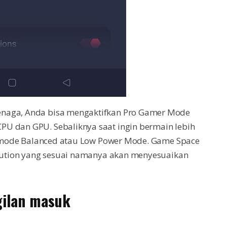
enaga, Anda bisa mengaktifkan Pro Gamer Mode
U dan GPU. Sebaliknya saat ingin bermain lebih
an mode Balanced atau Low Power Mode. Game Space
solution yang sesuai namanya akan menyesuaikan
ggilan masuk