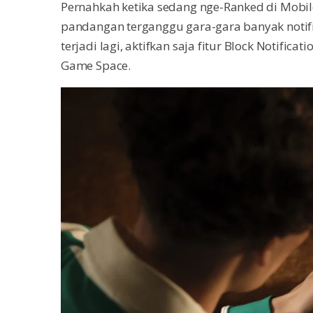
Pernahkah ketika sedang nge-Ranked di Mobi
pandangan terganggu gara-gara banyak notifik
terjadi lagi, aktifkan saja fitur Block Notific
Game Space.