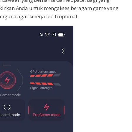
ngkinkan Anda untuk mengakses beragam game yang
erguna agar kinerja lebih optimal.