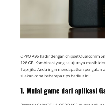
OPPO A95 hadir dengan chipset Qualcomm Sn
128 GB. Kombinasi yang sejujurnya masih ide
Tapi jika Anda ingin mendapatkan pengalam
silakan coba beberapa tips berikut ini:
1. Mulai game dari aplikasi 
Berbasis ColorOS 11, OPPO A95 punya aplika