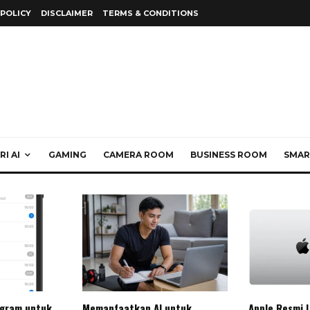
 POLICY
DISCLAIMER
TERMS & CONDITIONS
I AI
GAMING
CAMERA ROOM
BUSINESS ROOM
SMAR
egram untuk
Memanfaatkan AI untuk
Apple Resmi 