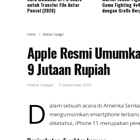
untuk Transfer File Antar
Game Fighting 4v4
Ponsel (2026)
dengan Grafis Ber
Home
Mobile Gadget
Apple Resmi Umumkan
9 Jutaan Rupiah
Mobile Gadget
·
11 September 2019
D
alam sebuah acara di Amerika Serika
mengumumkan smartphone terbaru me
diketahui, iPhone 11 merupakan pener