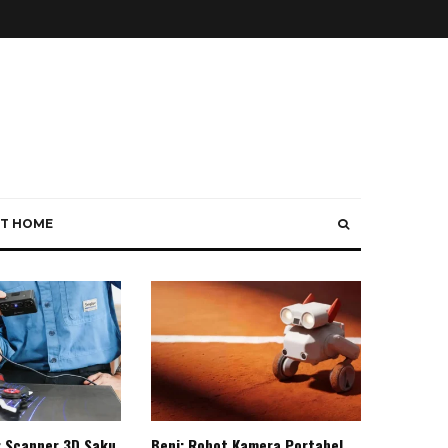
T HOME
: Scanner 3D Saku
Beni: Robot Kamera Portabel