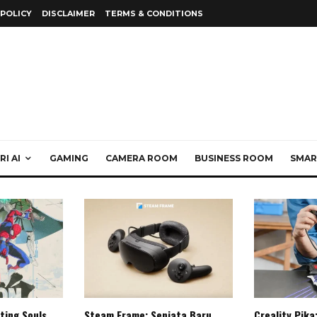
 POLICY
DISCLAIMER
TERMS & CONDITIONS
I AI
GAMING
CAMERA ROOM
BUSINESS ROOM
SMAR
ting Souls,
Steam Frame: Senjata Baru
Creality Pika