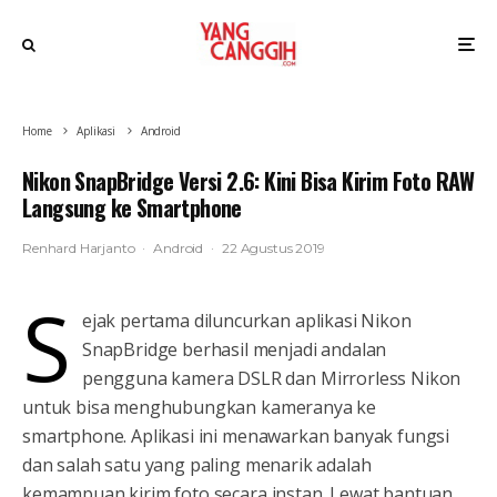
Home
Aplikasi
Android
Nikon SnapBridge Versi 2.6: Kini Bisa Kirim Foto RAW
Langsung ke Smartphone
Renhard Harjanto
·
Android
·
22 Agustus 2019
S
ejak pertama diluncurkan aplikasi Nikon
SnapBridge berhasil menjadi andalan
pengguna kamera DSLR dan Mirrorless Nikon
untuk bisa menghubungkan kameranya ke
smartphone. Aplikasi ini menawarkan banyak fungsi
dan salah satu yang paling menarik adalah
kemampuan kirim foto secara instan. Lewat bantuan