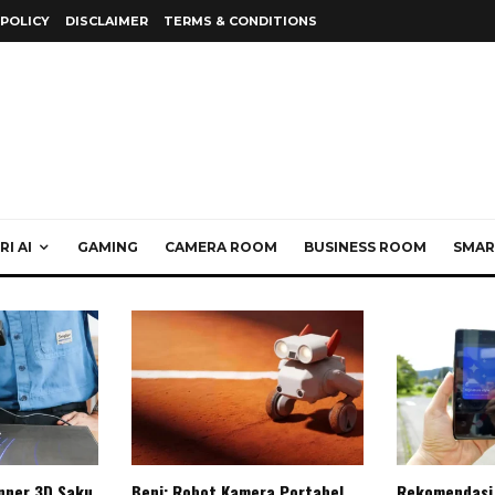
 POLICY
DISCLAIMER
TERMS & CONDITIONS
I AI
GAMING
CAMERA ROOM
BUSINESS ROOM
SMAR
anner 3D Saku
Beni: Robot Kamera Portabel
Rekomendasi