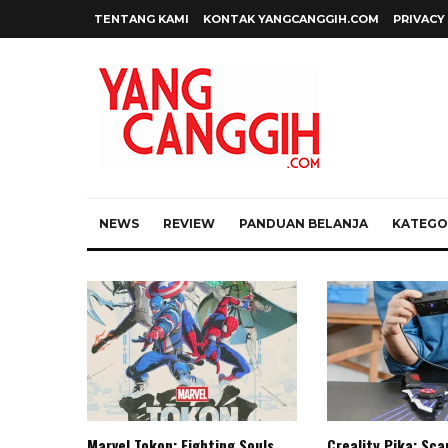
TENTANG KAMI
KONTAK YANGCANGGIH.COM
PRIVACY
NEWS
REVIEW
PANDUAN BELANJA
KATEGOR
Marvel Tokon: Fighting Souls,
Creality Pika: Sc