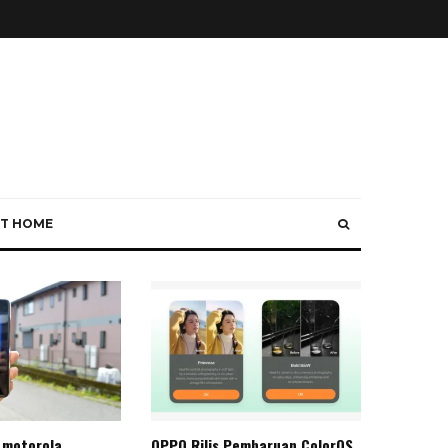
T HOME
 motorola
OPPO Rilis Pembaruan ColorOS