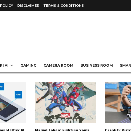
 POLICY
DISCLAIMER
TERMS & CONDITIONS
I AI
GAMING
CAMERA ROOM
BUSINESS ROOM
SMAR
enal Otak AI
Marvel Tokon: Fighting Souls,
Creality Pika