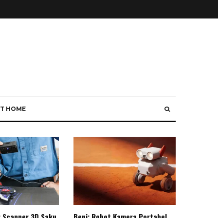
T HOME
: Scanner 3D Saku
Beni: Robot Kamera Portabel