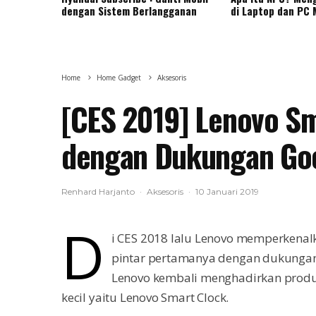
dengan Sistem Berlangganan
di Laptop dan PC
Home
Home Gadget
Aksesoris
[CES 2019] Lenovo Sm
dengan Dukungan Goo
Renhard Harjanto
·
Aksesoris
·
10 Januari 2019
D
i CES 2018 lalu Lenovo memperkenal
pintar pertamanya dengan dukungan as
Lenovo kembali menghadirkan produ
kecil yaitu Lenovo Smart Clock.