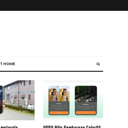
T HOME
 motorola
OPPO Rilis Pembaruan ColorOS