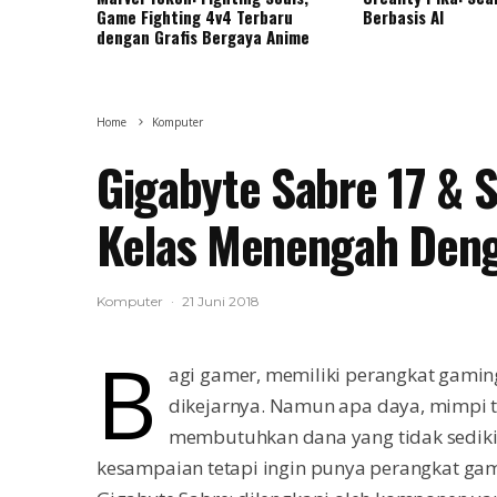
Game Fighting 4v4 Terbaru
Berbasis AI
dengan Grafis Bergaya Anime
Home
Komputer
Gigabyte Sabre 17 & 
Kelas Menengah Den
Komputer
·
21 Juni 2018
B
agi gamer, memiliki perangkat gamin
dikejarnya. Namun apa daya, mimpi t
membutuhkan dana yang tidak sedik
kesampaian tetapi ingin punya perangkat ga