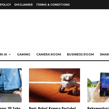
 POLICY
DISCLAIMER
TERMS & CONDITIONS
I AI
GAMING
CAMERA ROOM
BUSINESS ROOM
SMAR
anner 3D Saku
Beni: Robot Kamera Portabel
Rekomendasi