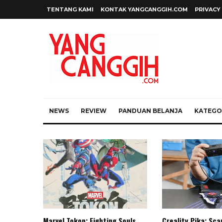
TENTANG KAMI
KONTAK YANGCANGGIH.COM
PRIVACY
NEWS
REVIEW
PANDUAN BELANJA
KATEGOR
Marvel Tokon: Fighting Souls,
Creality Pika: Sc