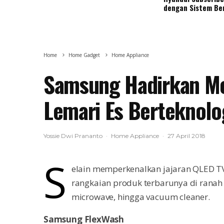
dengan Sistem Be
Home
Home Gadget
Home Appliance
Samsung Hadirkan Me
Lemari Es Berteknolo
Yossie Dwi Prananto
·
Home Appliance
·
27 April 2018
S
elain memperkenalkan jajaran QLED T
rangkaian produk terbarunya di ranah 
microwave, hingga vacuum cleaner.
Samsung FlexWash