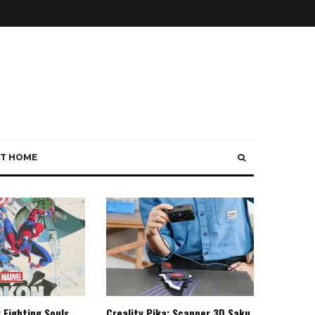
T HOME
 Fighting Souls,
Creality Pika: Scanner 3D Saku