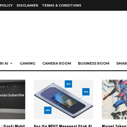
 POLICY
DISCLAIMER
TERMS & CONDITIONS
I AI
GAMING
CAMERA ROOM
BUSINESS ROOM
SMAR
: Ganti Mobil
Apa Itu NPU? Mengenal Otak AI
Marvel Tokon: