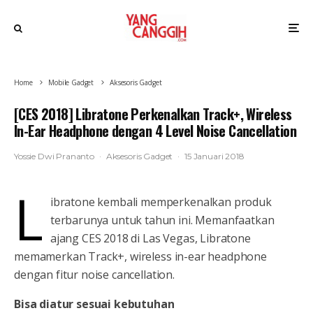
Home
Mobile Gadget
Aksesoris Gadget
[CES 2018] Libratone Perkenalkan Track+, Wireless
In-Ear Headphone dengan 4 Level Noise Cancellation
Yossie Dwi Prananto
·
Aksesoris Gadget
·
15 Januari 2018
L
ibratone kembali memperkenalkan produk
terbarunya untuk tahun ini. Memanfaatkan
ajang CES 2018 di Las Vegas, Libratone
memamerkan Track+, wireless in-ear headphone
dengan fitur noise cancellation.
Bisa diatur sesuai kebutuhan