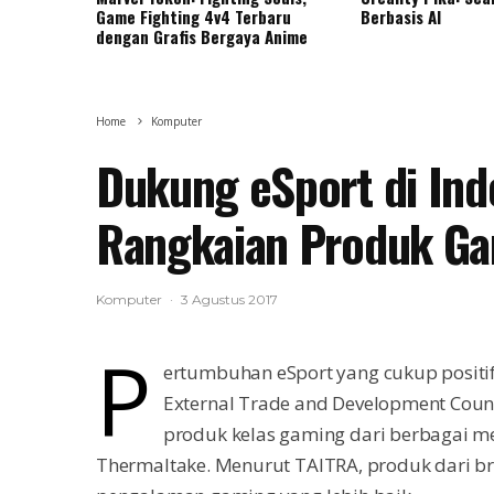
Game Fighting 4v4 Terbaru
Berbasis AI
dengan Grafis Bergaya Anime
Home
Komputer
Dukung eSport di Ind
Rangkaian Produk Ga
Komputer
·
3 Agustus 2017
P
ertumbuhan eSport yang cukup positi
External Trade and Development Cou
produk kelas gaming dari berbagai mer
Thermaltake. Menurut TAITRA, produk dari b