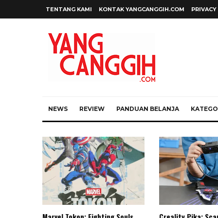
TENTANG KAMI
KONTAK YANGCANGGIH.COM
PRIVACY
NEWS
REVIEW
PANDUAN BELANJA
KATEGOR
Marvel Tokon: Fighting Souls,
Creality Pika: Sc