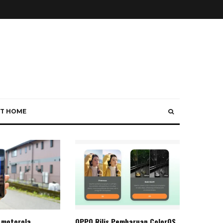
T HOME
 motorola
OPPO Rilis Pembaruan ColorOS