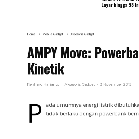
Layar hingga 98 I
Home
Mobile Gadget
Aksesoris Gadget
AMPY Move: Powerba
Kinetik
Renhard Harjanto
·
Aksesoris Gadget
·
3 November 2015
P
ada umumnya energi listrik dibutuhka
tidak berlaku dengan powerbank bern