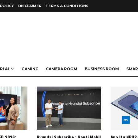
 POLICY
DISCLAIMER
TERMS & CONDITIONS
I AI
GAMING
CAMERA ROOM
BUSINESS ROOM
SMAR
ED 2026:
Hyundai Subscribe : Ganti Mobil
Apa Itu NPU?