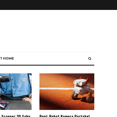
T HOME
: Scanner 3D Saku
Beni: Robot Kamera Portabel