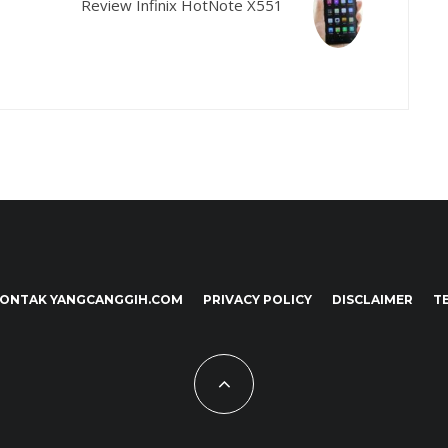
Review Infinix HotNote X551
ONTAK YANGCANGGIH.COM
PRIVACY POLICY
DISCLAIMER
T