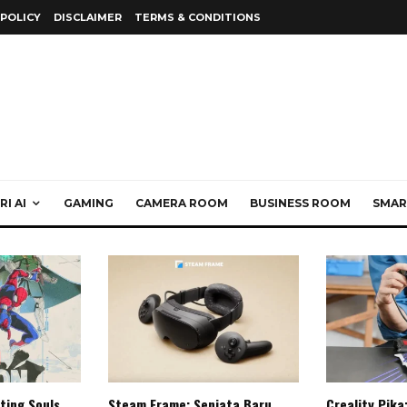
 POLICY
DISCLAIMER
TERMS & CONDITIONS
I AI
GAMING
CAMERA ROOM
BUSINESS ROOM
SMAR
ting Souls,
Steam Frame: Senjata Baru
Creality Pika