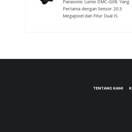
Panasonic Lumix DMC-GX8: Yang
Pertama dengan Sensor 20.3
Megapixel dan Fitur Dual IS
TENTANG KAMI
K