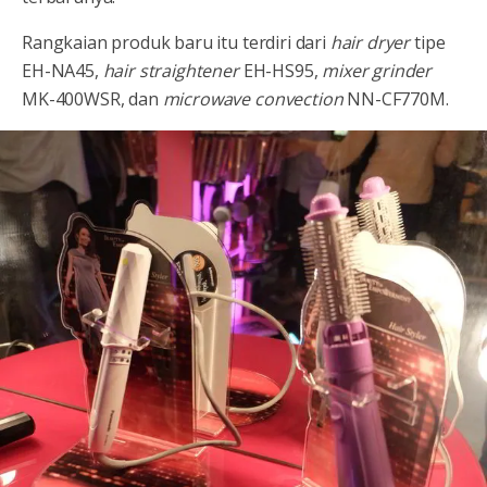
Rangkaian produk baru itu terdiri dari
hair dryer
tipe
EH-NA45,
hair straightener
EH-HS95,
mixer grinder
MK-400WSR, dan
microwave convection
NN-CF770M.