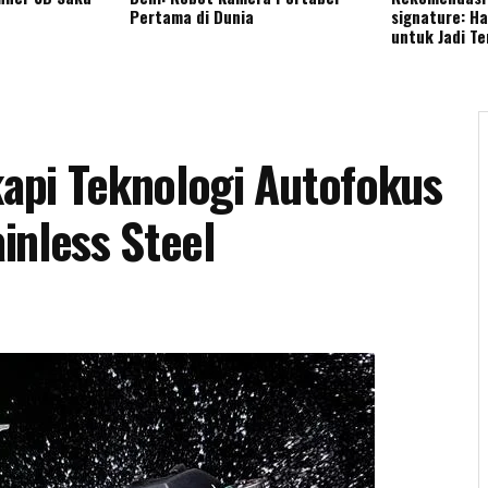
Pertama di Dunia
signature: H
untuk Jadi T
kapi Teknologi Autofokus
inless Steel