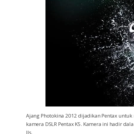
Ajang Photokina 2012 dijadikan Pentax untuk 
kamera DSLR Pentax K5. Kamera ini hadir dalam
IIs.