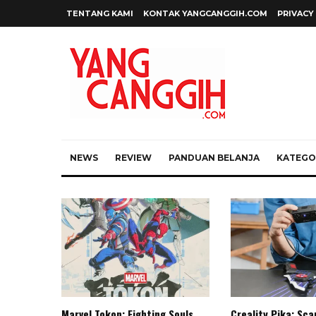
TENTANG KAMI
KONTAK YANGCANGGIH.COM
PRIVACY
NEWS
REVIEW
PANDUAN BELANJA
KATEGOR
Marvel Tokon: Fighting Souls,
Creality Pika: Sc