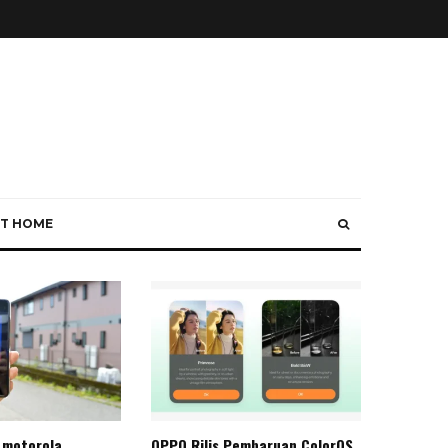
T HOME
 motorola
OPPO Rilis Pembaruan ColorOS