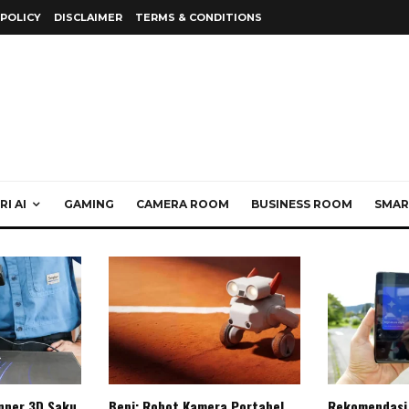
 POLICY
DISCLAIMER
TERMS & CONDITIONS
I AI
GAMING
CAMERA ROOM
BUSINESS ROOM
SMAR
anner 3D Saku
Beni: Robot Kamera Portabel
Rekomendasi