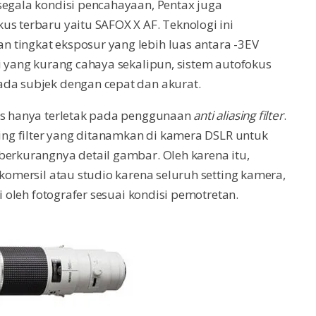
segala kondisi pencahayaan, Pentax juga
us terbaru yaitu SAFOX X AF. Teknologi ini
 tingkat eksposur yang lebih luas antara -3EV
i yang kurang cahaya sekalipun, sistem autofokus
ada subjek dengan cepat dan akurat.
-5s hanya terletak pada penggunaan
anti aliasing filter
.
sing filter yang ditanamkan di kamera DSLR untuk
berkurangnya detail gambar. Oleh karena itu,
 komersil atau studio karena seluruh setting kamera,
ri oleh fotografer sesuai kondisi pemotretan.