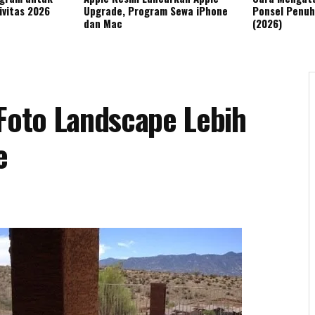
ivitas 2026
Upgrade, Program Sewa iPhone
Ponsel Penuh
dan Mac
(2026)
oto Landscape Lebih
e