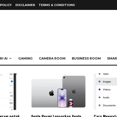
 POLICY
DISCLAIMER
TERMS & CONDITIONS
I AI
GAMING
CAMERA ROOM
BUSINESS ROOM
SMAR
egram untuk
Apple Resmi Luncurkan Apple
Cara Mengat