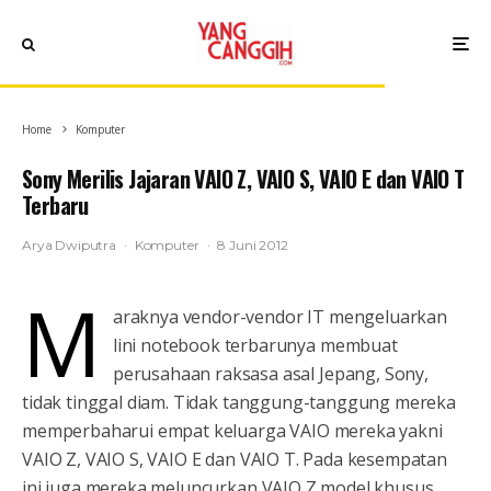
Home
Komputer
Sony Merilis Jajaran VAIO Z, VAIO S, VAIO E dan VAIO T
Terbaru
Arya Dwiputra
·
Komputer
·
8 Juni 2012
M
araknya vendor-vendor IT mengeluarkan
lini notebook terbarunya membuat
perusahaan raksasa asal Jepang, Sony,
tidak tinggal diam. Tidak tanggung-tanggung mereka
memperbaharui empat keluarga VAIO mereka yakni
VAIO Z, VAIO S, VAIO E dan VAIO T. Pada kesempatan
ini juga mereka meluncurkan VAIO Z model khusus