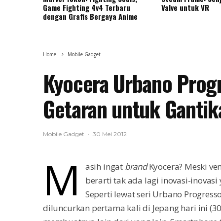
Game Fighting 4v4 Terbaru
Valve untuk VR
dengan Grafis Bergaya Anime
Home
Mobile Gadget
Kyocera Urbano Prog
Getaran untuk Gantik
Mobile Gadget
·
30 Mei 2012
M
asih ingat
brand
Kyocera? Meski vend
berarti tak ada lagi inovasi-inovas
Seperti lewat seri Urbano Progres
diluncurkan pertama kali di Jepang hari ini (30