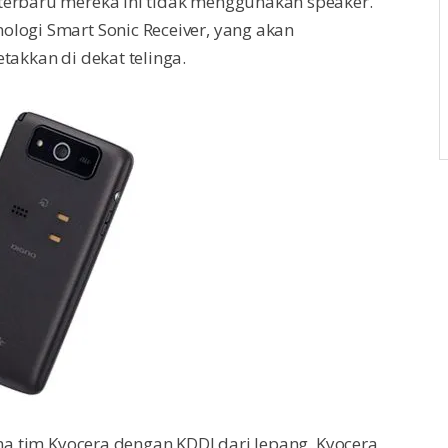
terbaru mereka ini tidak menggunakan speaker.
logi Smart Sonic Receiver, yang akan
takkan di dekat telinga.
ama tim Kyocera dengan KDDI dari Jepang. Kyocera