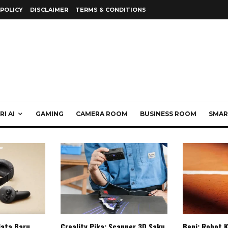
 POLICY
DISCLAIMER
TERMS & CONDITIONS
I AI
GAMING
CAMERA ROOM
BUSINESS ROOM
SMAR
jata Baru
Creality Pika: Scanner 3D Saku
Beni: Robot 