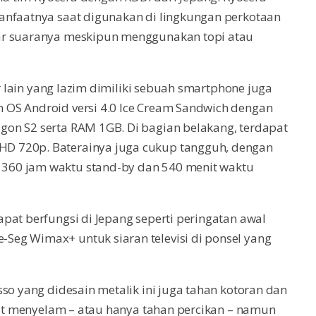
anfaatnya saat digunakan di lingkungan perkotaan
ar suaranya meskipun menggunakan topi atau
ar lain yang lazim dimiliki sebuah smartphone juga
 OS Android versi 4.0 Ice Cream Sandwich dengan
on S2 serta RAM 1GB. Di bagian belakang, terdapat
D 720p. Baterainya juga cukup tangguh, dengan
360 jam waktu stand-by dan 540 menit waktu
pat berfungsi di Jepang seperti peringatan awal
eg Wimax+ untuk siaran televisi di ponsel yang
so yang didesain metalik ini juga tahan kotoran dan
apat menyelam – atau hanya tahan percikan – namun