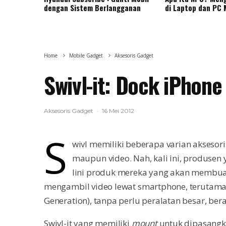
dengan Sistem Berlangganan
di Laptop dan PC
Home
Mobile Gadget
Aksesoris Gadget
Swivl-it: Dock iPhon
Aksesoris Gadget
·
16 Mei 2012
S
wivl memiliki beberapa varian akseso
maupun video. Nah, kali ini, produsen 
lini produk mereka yang akan membua
mengambil video lewat smartphone, terutama 
Generation), tanpa perlu peralatan besar, ber
Swivl-it yang memiliki
mount
untuk dipasangka