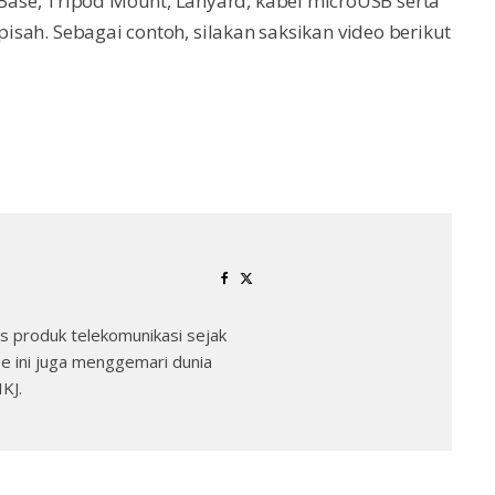
ase, Tripod Mount, Lanyard, kabel microUSB serta
rpisah. Sebagai contoh, silakan saksikan video berikut
 produk telekomunikasi sejak
e ini juga menggemari dunia
KJ.