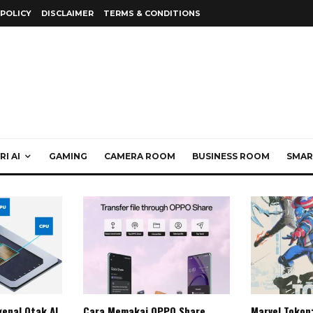
 POLICY
DISCLAIMER
TERMS & CONDITIONS
I AI
GAMING
CAMERA ROOM
BUSINESS ROOM
SMAR
enal Otak AI
Cara Memakai OPPO Share
Marvel Tokon: