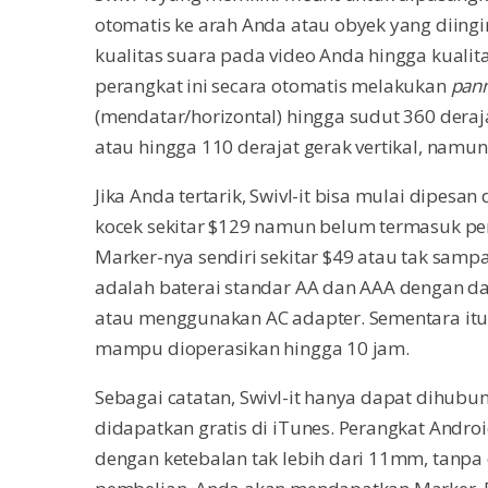
otomatis ke arah Anda atau obyek yang diingi
kualitas suara pada video Anda hingga kualit
perangkat ini secara otomatis melakukan
pan
(mendatar/horizontal) hingga sudut 360 deraja
atau hingga 110 derajat gerak vertikal, namu
Jika Anda tertarik, Swivl-it bisa mulai dipes
kocek sekitar $129 namun belum termasuk pen
Marker-nya sendiri sekitar $49 atau tak samp
adalah baterai standar AA dan AAA dengan da
atau menggunakan AC adapter. Sementara itu
mampu dioperasikan hingga 10 jam.
Sebagai catatan, Swivl-it hanya dapat dihubun
didapatkan gratis di iTunes. Perangkat And
dengan ketebalan tak lebih dari 11mm, tanp