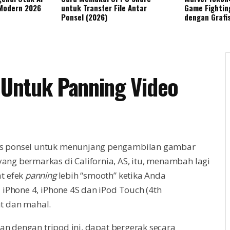
 Modern 2026
untuk Transfer File Antar
Game Fightin
Ponsel (2026)
dengan Grafi
e Untuk Panning Video
ris ponsel untuk menunjang pengambilan gambar
yang bermarkas di California, AS, itu, menambah lagi
t efek
panning
lebih “smooth” ketika Anda
iPhone 4, iPhone 4S dan iPod Touch (4th
at dan mahal.
n dengan tripod ini, dapat bergerak secara