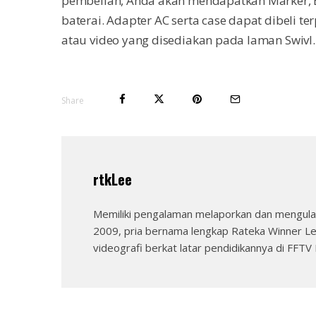
pembelian, Anda akan mendapatkan Marker, B
baterai. Adapter AC serta case dapat dibeli te
atau video yang disediakan pada laman Swivl.
Share
rtkLee
Memiliki pengalaman melaporkan dan mengulas
2009, pria bernama lengkap Rateka Winner Le
videografi berkat latar pendidikannya di FFTV I