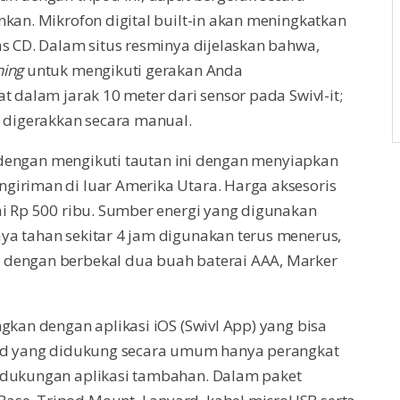
nkan. Mikrofon digital built-in akan meningkatkan
as CD. Dalam situs resminya dijelaskan bahwa,
ning
untuk mengikuti gerakan Anda
t dalam jarak 10 meter dari sensor pada Swivl-it;
n digerakkan secara manual.
an dengan mengikuti tautan ini dengan menyiapkan
giriman di luar Amerika Utara. Harga aksesoris
ai Rp 500 ribu. Sumber energi yang digunakan
ya tahan sekitar 4 jam digunakan terus menerus,
 dengan berbekal dua buah baterai AAA, Marker
gkan dengan aplikasi iOS (Swivl App) yang bisa
roid yang didukung secara umum hanya perangkat
a dukungan aplikasi tambahan. Dalam paket