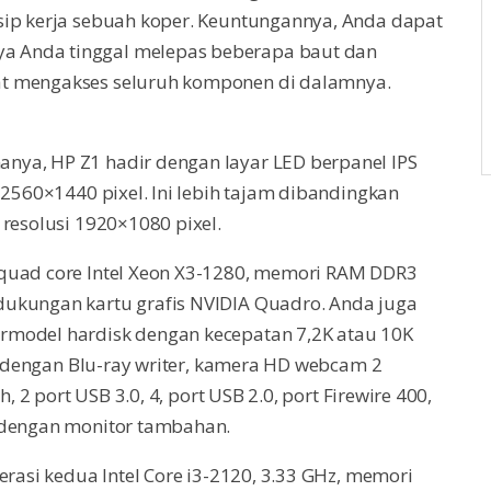
sip kerja sebuah koper. Keuntungannya, Anda dapat
a Anda tinggal melepas beberapa baut dan
at mengakses seluruh komponen di dalamnya.
nya, HP Z1 hadir dengan layar LED berpanel IPS
 2560×1440 pixel. Ini lebih tajam dibandingkan
 resolusi 1920×1080 pixel.
 quad core Intel Xeon X3-1280, memori RAM DDR3
dukungan kartu grafis NVIDIA Quadro. Anda juga
rmodel hardisk dengan kecepatan 7,2K atau 10K
pi dengan Blu-ray writer, kamera HD webcam 2
, 2 port USB 3.0, 4, port USB 2.0, port Firewire 400,
n dengan monitor tambahan.
erasi kedua Intel Core i3-2120, 3.33 GHz, memori