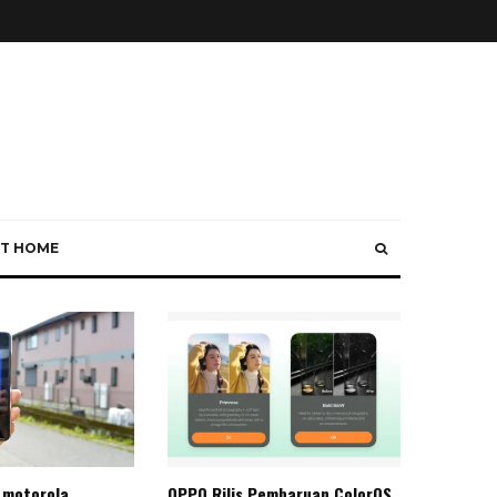
T HOME
 motorola
OPPO Rilis Pembaruan ColorOS