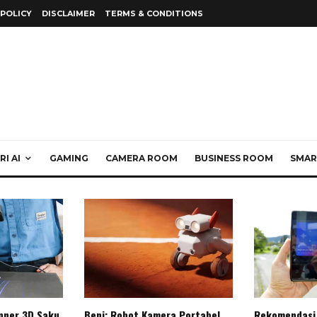
 POLICY
DISCLAIMER
TERMS & CONDITIONS
I AI
GAMING
CAMERA ROOM
BUSINESS ROOM
SMAR
anner 3D Saku
Beni: Robot Kamera Portabel
Rekomendasi