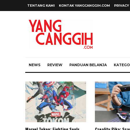
TENTANG KAMI
KONTAK YANGCANGGIH.COM
PRIVACY
NEWS
REVIEW
PANDUAN BELANJA
KATEGOR
Marvel Tokon: Fighting Souls,
Creality Pika: Sc