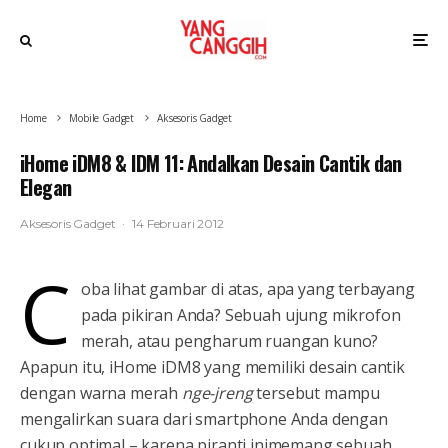
Home
Mobile Gadget
Aksesoris Gadget
iHome iDM8 & IDM 11: Andalkan Desain Cantik dan
Elegan
Aksesoris Gadget
·
14 Februari 2012
C
oba lihat gambar di atas, apa yang terbayang
pada pikiran Anda? Sebuah ujung mikrofon
merah, atau pengharum ruangan kuno?
Apapun itu, iHome iDM8 yang memiliki desain cantik
dengan warna merah
nge-jreng
tersebut mampu
mengalirkan suara dari smartphone Anda dengan
cukup optimal – karena piranti inimemang sebuah