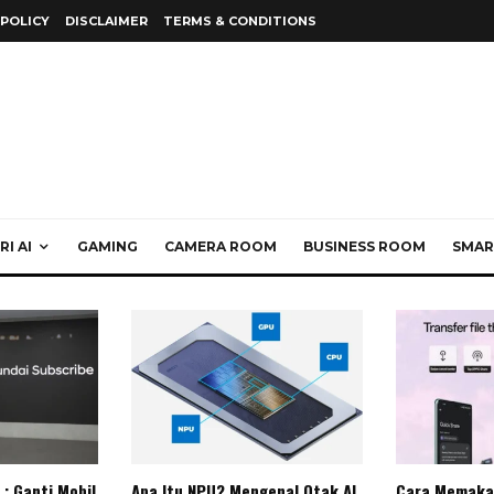
 POLICY
DISCLAIMER
TERMS & CONDITIONS
I AI
GAMING
CAMERA ROOM
BUSINESS ROOM
SMAR
: Ganti Mobil
Apa Itu NPU? Mengenal Otak AI
Cara Memaka