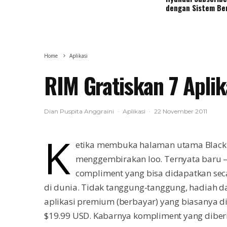
dengan Sistem Be
Home
Aplikasi
RIM Gratiskan 7 Apli
Dian Puspita Anggraini
·
Aplikasi
·
22 November 2011
K
etika membuka halaman utama Blackb
menggembirakan loo. Ternyata baru –
compliment yang bisa didapatkan sec
di dunia. Tidak tanggung-tanggung, hadiah d
aplikasi premium (berbayar) yang biasanya d
$19.99 USD. Kabarnya kompliment yang diber