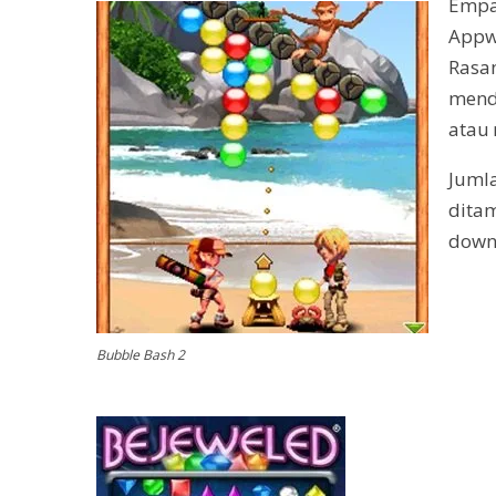
Empa
Appwo
Rasa
mend
atau
Jumla
ditam
down
Bubble Bash 2