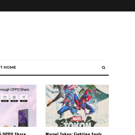
T HOME
i OPPO Share
Marvel Tokon: Fighting Souls,