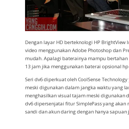
Dengan layar HD berteknologi HP BrightView In
video menggunakan Adobe Photoshop dan Pre
mudah. Apalagi baterainya mampu bertahan hi
13 jam jika menggunakan baterai opsional hp S
Seri dv6 diperkuat oleh CoolSense Technolog
meski digunakan dalam jangka waktu yang la
menghasilkan visual tajam meski digunakan 
dv6 dipersenjatai fitur SimplePass yang ak
sandi dan akun daring dengan hanya sapuan j