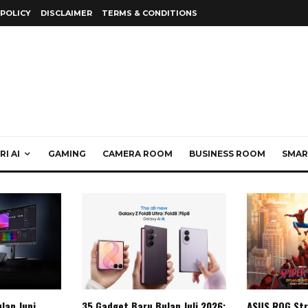
 POLICY
DISCLAIMER
TERMS & CONDITIONS
I AI
GAMING
CAMERA ROOM
BUSINESS ROOM
SMAR
lan Juni
35 Gadget Baru Bulan Juli 2026:
ASUS ROG Str