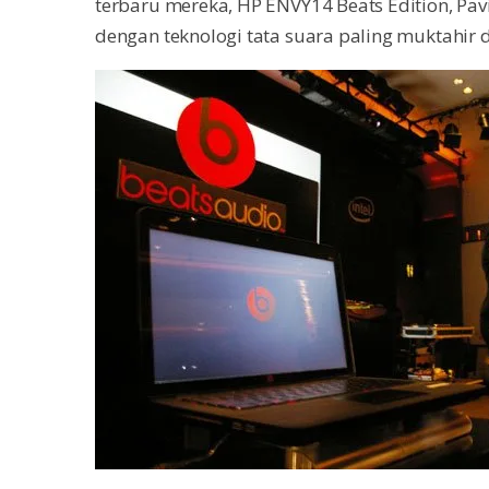
terbaru mereka, HP ENVY14 Beats Edition, Pav
dengan teknologi tata suara paling muktahir d