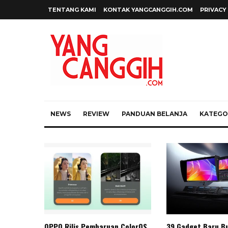
TENTANG KAMI
KONTAK YANGCANGGIH.COM
PRIVACY
NEWS
REVIEW
PANDUAN BELANJA
KATEGOR
OPPO Rilis Pembaruan ColorOS
39 Gadget Baru Bu