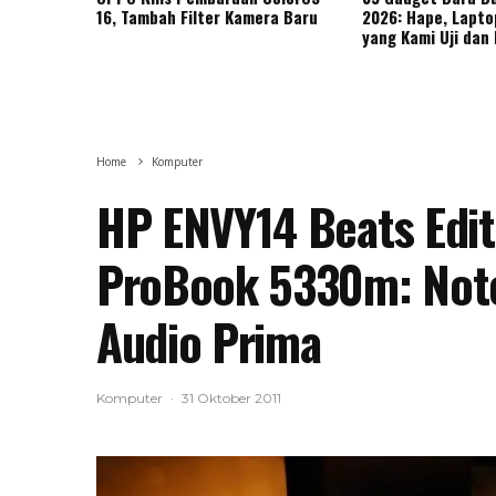
16, Tambah Filter Kamera Baru
2026: Hape, Lapto
yang Kami Uji dan 
Home
Komputer
HP ENVY14 Beats Editi
ProBook 5330m: Not
Audio Prima
Komputer
·
31 Oktober 2011