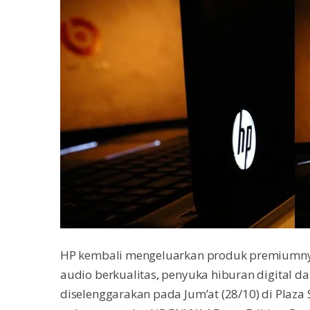
HP kembali mengeluarkan produk premiumn
audio berkualitas, penyuka hiburan digital d
diselenggarakan pada Jum’at (28/10) di Plaza