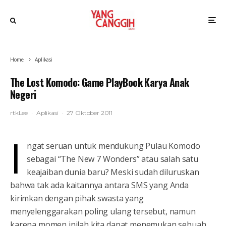
Home
Aplikasi
The Lost Komodo: Game PlayBook Karya Anak
Negeri
rtkLee
·
Aplikasi
·
27 Oktober 2011
I
ngat seruan untuk mendukung Pulau Komodo
sebagai “The New 7 Wonders” atau salah satu
keajaiban dunia baru? Meski sudah diluruskan
bahwa tak ada kaitannya antara SMS yang Anda
kirimkan dengan pihak swasta yang
menyelenggarakan poling ulang tersebut, namun
karena momen inilah kita dapat menemukan sebuah