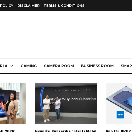
 POLICY
DISCLAIMER
TERMS & CONDITIONS
I AI
GAMING
CAMERA ROOM
BUSINESS ROOM
SMAR
ED 2026:
Hyundai Subscribe : Ganti Mobil
Apa Itu NPU?