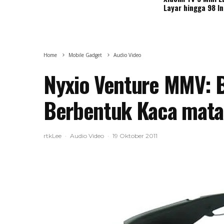
Layar hingga 98 I
Home
Mobile Gadget
Audio Video
Nyxio Venture MMV: B
Berbentuk Kaca mata
rtkLee
·
Audio Video
·
19 Oktober 2011