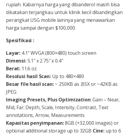
rupiah. Kabarnya harga yang dibanderol masih bisa
dikatakan terjangkau untuk klinik kecil dibandingkan
perangkat USG mobile lainnya yang menawarkan
harga sampai dengan $100,000.
Spesifikasi :
Layar:
4.1″ WVGA (800×480) touch screen
Dimensi:
5.1″ x 2.75″ x 0.4″
Berat:
11.6 oz
Resolusi hasil Scan:
Up to 480×480
Besar file hasil scan:
~ 250KB as .BSX or ~42KB as
JPEG
Imaging Presets, Plus Optimization
: Gain – Near,
Mid, Far; Depth, Scale, Intensity, Contrast, Text
annotations, Arrow, Measurements
Kapasitas penyimpanan:
8GB (+32,000 images) or
optional additional storage up to 32GB
Cine:
up to 6