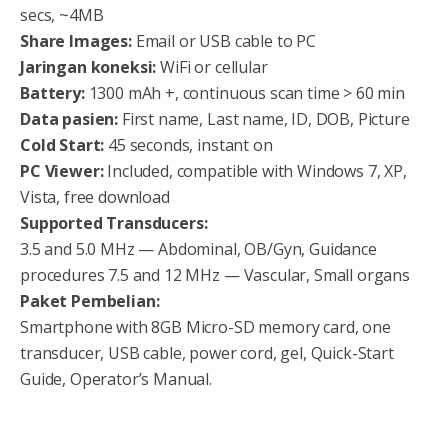
secs, ~4MB
Share Images:
Email or USB cable to PC
Jaringan koneksi:
WiFi or cellular
Battery:
1300 mAh +, continuous scan time > 60 min
Data pasien:
First name, Last name, ID, DOB, Picture
Cold Start:
45 seconds, instant on
PC Viewer:
Included, compatible with Windows 7, XP,
Vista, free download
Supported Transducers:
3.5 and 5.0 MHz — Abdominal, OB/Gyn, Guidance
procedures 7.5 and 12 MHz — Vascular, Small organs
Paket Pembelian:
Smartphone with 8GB Micro-SD memory card, one
transducer, USB cable, power cord, gel, Quick-Start
Guide, Operator’s Manual.