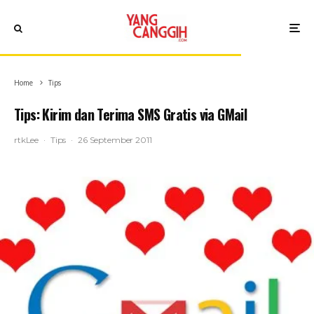
Home
Tips
Tips: Kirim dan Terima SMS Gratis via GMail
rtkLee
·
Tips
·
26 September 2011