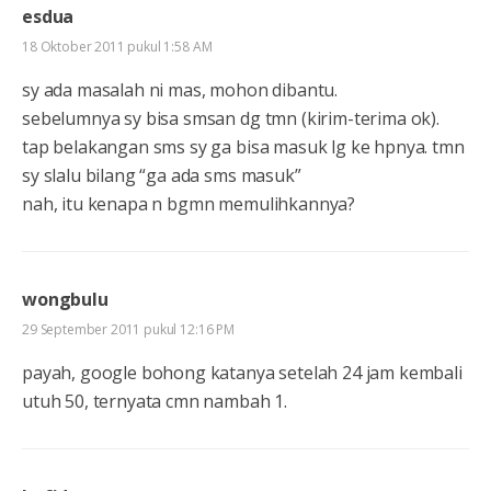
esdua
18 Oktober 2011 pukul 1:58 AM
sy ada masalah ni mas, mohon dibantu.
sebelumnya sy bisa smsan dg tmn (kirim-terima ok).
tap belakangan sms sy ga bisa masuk lg ke hpnya. tmn
sy slalu bilang “ga ada sms masuk”
nah, itu kenapa n bgmn memulihkannya?
wongbulu
29 September 2011 pukul 12:16 PM
payah, google bohong katanya setelah 24 jam kembali
utuh 50, ternyata cmn nambah 1.