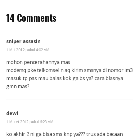
14 Comments
sniper assasin
1 Mei 2012 pukul 4:02 AM
mohon pencerahannya mas
modemq pke telkomsel n aq kirim smsnya di nomor im3
masuk tp pas mau balas kok ga bs ya? cara blasnya
gmn mas?
dewi
1 Maret 2012 pukul 6:23 AM
ko akhir 2 ni ga bisa sms knp ya??? trus ada bacaan