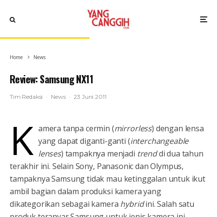
Home
News
Review: Samsung NX11
Tim Redaksi
·
News
·
23 Juni 2011
K
amera tanpa cermin (
mirrorless
) dengan lensa
yang dapat diganti-ganti (
interchangeable
lenses
) tampaknya menjadi
trend
di dua tahun
terakhir ini. Selain Sony, Panasonic dan Olympus,
tampaknya Samsung tidak mau ketinggalan untuk ikut
ambil bagian dalam produksi kamera yang
dikategorikan sebagai kamera
hybrid
ini. Salah satu
produk teranyar Samsung untuk jenis kamera ini