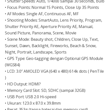
• Shutter Speeds: Auto, 1/4000 sampai 30 seconds, bulb
• Focus Points: Normal 15 Points, Close Up 35 Points
• AF Modes: Single AF, Continuous AF, MF
• Shooting Modes: SmartAuto, Lens Priority, Program,
Shutter Priority AE, Aperture Priority AE, Manual,
Sound Picture, Panorama, Scene, Movie
• Scene Mode: Beauty shot, Children, Close Up, Text,
Sunset, Dawn, Backlight, Fireworks, Beach & Snow,
Night, Portrait, Landscape, Sports
• GPS Type: Geo-tagging dengan Optional GPS Module
(WGS84)
• LCD: 3.0″ AMOLED VGA (640 x 480) 614k dots ( PenTile
)
• HD Output: HDMI?
• Memory Card Slot: SD, SDHC (sampai 32GB)
• USB Port: USB 2.0 Hi-speed
• Ukuran: 123.0 x 87.0 x 39.8mm
• Berat: 353g (tanpa baterai dan memory card)