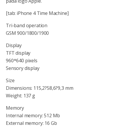
pada logo Apple.
[tab: iPhone 4 Time Machine]
Tri-band operation
GSM 900/1800/1900
Display
TFT display
960*640 pixels
Sensory display
Size
Dimensions: 115,2?58,6?9,3 mm
Weight: 137 g
Memory
Internal memory: 512 Mb
External memory: 16 Gb