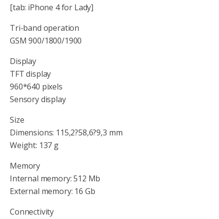
[tab: iPhone 4 for Lady]
Tri-band operation
GSM 900/1800/1900
Display
TFT display
960*640 pixels
Sensory display
Size
Dimensions: 115,2?58,6?9,3 mm
Weight: 137 g
Memory
Internal memory: 512 Mb
External memory: 16 Gb
Connectivity