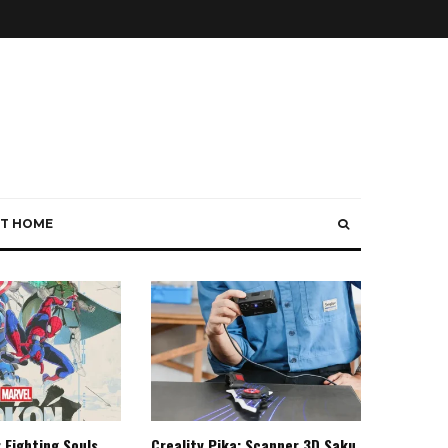
T HOME
 Fighting Souls,
Creality Pika: Scanner 3D Saku