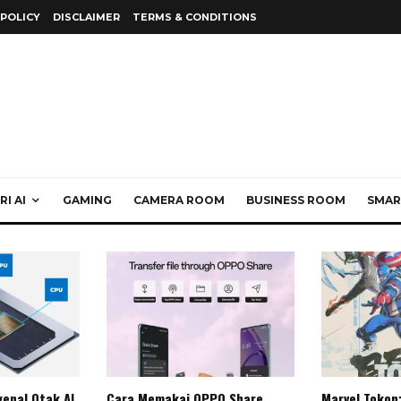
 POLICY
DISCLAIMER
TERMS & CONDITIONS
I AI
GAMING
CAMERA ROOM
BUSINESS ROOM
SMAR
enal Otak AI
Cara Memakai OPPO Share
Marvel Tokon: