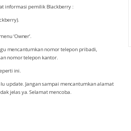
informasi pemilik Blackberry :
kberry).
menu ‘Owner’.
 ragu mencantumkan nomor telepon pribadi,
an nomor telepon kantor.
erti ini.
elalu update. Jangan sampai mencantumkan alamat
idak jelas ya. Selamat mencoba.