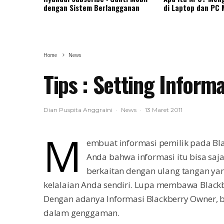
dengan Sistem Berlangganan
di Laptop dan PC
Home
News
Tips : Setting Inform
Dian Puspita Anggraini
·
News
·
13 Maret 2011
M
embuat informasi pemilik pada Bl
Anda bahwa informasi itu bisa saja
berkaitan dengan ulang tangan yang
kelalaian Anda sendiri. Lupa membawa Blackb
Dengan adanya Informasi Blackberry Owner, 
dalam genggaman.